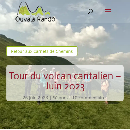
Retour aux Carnets de Chemins
Tour du volcan cantalien –
Juin 2023
26 Juin 2023
|
Séjours
|
10 commentaires