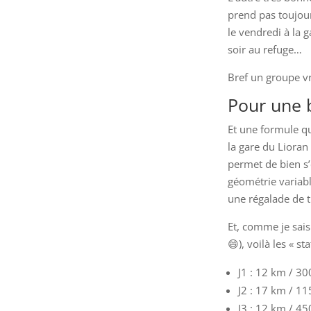
prend pas toujou
le vendredi à la 
soir au refuge…
Bref un groupe vr
Pour une b
Et une formule que
la gare du Lioran
permet de bien s’
géométrie variab
une régalade de t
Et, comme je sais
😄), voilà les « st
J1 : 12 km / 30
J2 : 17 km / 1
J3 : 12 km / 45