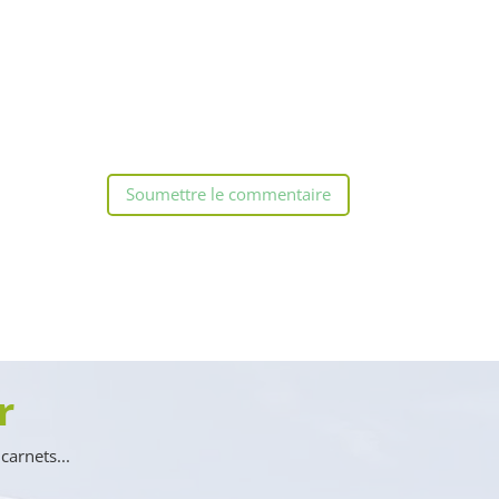
Soumettre le commentaire
r
carnets...