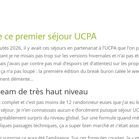
e ce premier séjour UCPA
tés 2026, il y avait ces séjours en partenariat à l’UCPA que l’on 
ant je ne misais pas trop sur les versions hivernales et n’ai pas é
is j’avais par contre pas mal d’espoirs (et d’attentes) sur les prop
 ça n’a pas loupé : la première édition du break buron calée le 
lement démente…
team de très haut niveau
it complet et c’est pas moins de 12
randonneur·euses que j’ai eu le
 séjour. Je n’en connaissais aucun·e (forcément puisque séjour UCPA
 agréablement surpris du niveau global. Sur une formule quand 
lques passages techniques, ça a super bien marché et c’était as
e surprise ça aura été l’ambiance. Sur ces formules courtes, la «