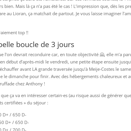
rs bien.
Mais là ça n’a pas été le cas ! L’impression que, dès les 
gare au Lioran, ça matchait de partout. Je vous laisse imaginer l’a
aiement top !!
elle boucle de 3 jours
 l’on devrait reconduire car, en toute objectivité 🤗, elle m’a par
 en début d’après-midi le vendredi, une petite étape ensuite jusqu
échauffer avant LA grande traversée jusqu’à Meije-Costes le samed
le le dimanche pour finir. Avec des hébergements chaleureux et a
ruffade chez Anthony !
 que ça va en intéresser
certain·es (au risque aussi de générer q
ats certifiées » du séjour :
0 D+ / 650 D-
150 D+ / 650 D-
0 D+ / 700 D-