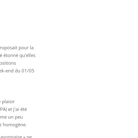
proposait pour la
té étonné qu’elles
ositions
week-end du 01/05
 plaisir
) et j’ai été
même un peu
sez homogène.
 mayonnaise » ne