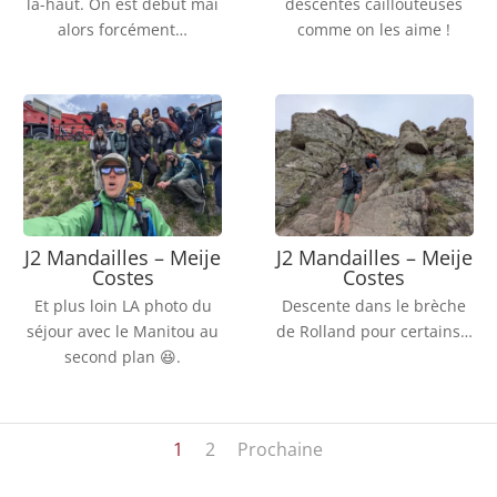
là-haut. On est début mai
descentes caillouteuses
alors forcément…
comme on les aime !
J2 Mandailles – Meije
J2 Mandailles – Meije
Costes
Costes
Et plus loin LA photo du
Descente dans le brèche
séjour avec le Manitou au
de Rolland pour certains…
second plan 😆.
1
2
Prochaine