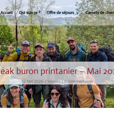
Accueil
Qui suis-je ?
Offre de séjours
Carnets de che
reak buron printanier – Mai 20
10 Mai 2026
|
Séjours
|
0 commentaires