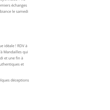
premiers échanges
mbiance le samedi
ue idéale ! RDV à
’à Mandailles qui
i et une fin à
uthentiques et
uelques déceptions