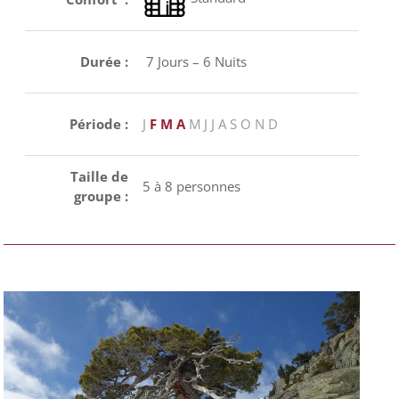
Durée :
7 Jours – 6 Nuits
Période :
J
F
M
A
M
J
J
A
S
O
N D
Taille de
5 à 8 personnes
groupe :