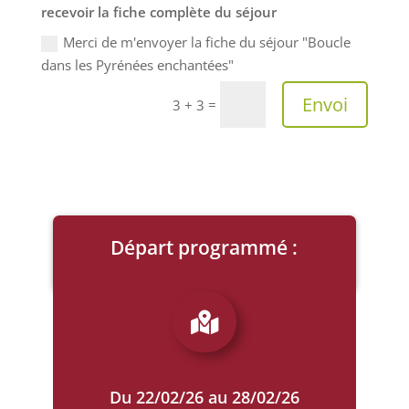
recevoir la fiche complète du séjour
Merci de m'envoyer la fiche du séjour "Boucle
dans les Pyrénées enchantées"
A
Envoi
=
3 + 3
l
t
e
r
n
a
Départ programmé :
t
i
v
RETOUR À LA LISTE

e
:
Du 22/02/26 au 28/02/26