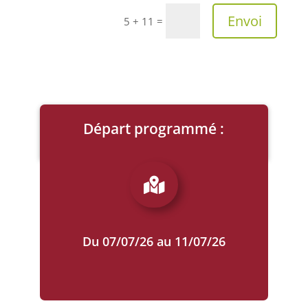
A
Envoi
=
5 + 11
l
t
e
r
n
a
Départ programmé :
t
i
v
RETOUR À LA LISTE

e
:
Du 07/07/26 au 11/07/26