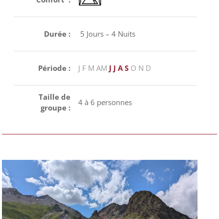
Durée :
5 Jours – 4 Nuits
Période :
J F M
A
M
J J A S
O
N D
Taille de
4 à 6 personnes
groupe :